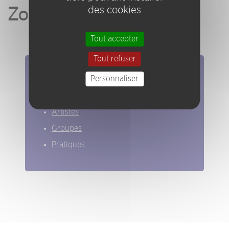
ZoA
des cookies
Tout accepter
Tout refuser
Elles/ils ont joué chez nous
Personnaliser
Evénements
Artistes
Groupes
Pratiques