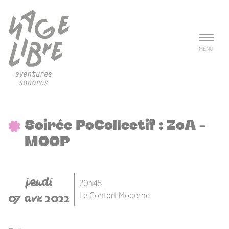
Aller au contenu principal
Panneau de gestion des cookies
MENU
Soirée PoCollectif : ZoA -
MOOP
jeudi
20h45
07 avr. 2022
Le Confort Moderne