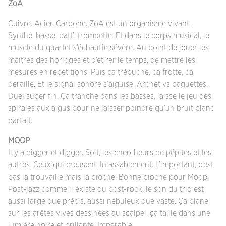
ZoA
Cuivre. Acier. Carbone. ZoA est un organisme vivant.
Synthé, basse, batt’, trompette. Et dans le corps musical, le
muscle du quartet s’échauffe sévère. Au point de jouer les
maîtres des horloges et d’étirer le temps, de mettre les
mesures en répétitions. Puis ça trébuche, ça frotte, ça
déraille. Et le signal sonore s’aiguise. Archet vs baguettes.
Duel super fin. Ça tranche dans les basses, laisse le jeu des
spirales aux aigus pour ne laisser poindre qu’un bruit blanc
parfait.
MOOP
Il y a digger et digger. Soit, les chercheurs de pépites et les
autres. Ceux qui creusent. Inlassablement. L’important, c’est
pas la trouvaille mais la pioche. Bonne pioche pour Moop.
Post-jazz comme il existe du post-rock, le son du trio est
aussi large que précis, aussi nébuleux que vaste. Ça plane
sur les arêtes vives dessinées au scalpel, ça taille dans une
lumière noire et brillante. Imparable.