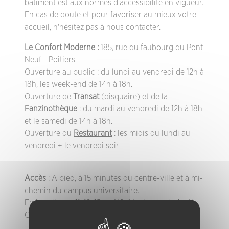
bâtiment est aux normes d'accessibilité en vigueur.
En cas de doute et pour favoriser au mieux votre
accueil, n'hésitez pas à nous contacter.
Le Confort Moderne
:
185, rue du faubourg du Pont-
Neuf - Poitiers
Ouverture au public : du lundi au vendredi de 12h à
18h, les week-end de 14h à 18h.
Ouverture de
Transat
(disquaire) et de la
Fanzinothèque
: du mardi au vendredi de 12h à 18h
et le samedi de 14h à 18h.
Ouverture du
Restaurant
: les midis du lundi au
vendredi + le vendredi soir
Accès
: A pied, à 15 minutes du centre-ville et à mi-
chemin du campus universitaire.
En bus, lignes 11, 12, 15 ou N2 (Noctambus). Arrêt :
Confort Moderne