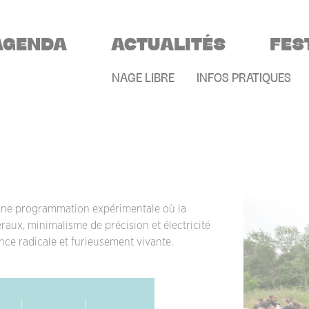
VIGATION PRINCIPALE
AGENDA
ACTUALITÉS
FES
MENU SECONDAIR
NAGE LIBRE
INFOS PRATIQUES
 une programmation expérimentale où la
céraux, minimalisme de précision et électricité
nce radicale et furieusement vivante.