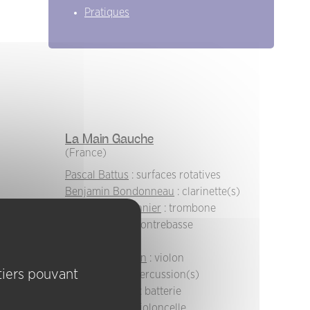
Pratiques
La Main Gauche
(France)
Pascal Battus
: surfaces rotatives
Benjamin Bondonneau
: clarinette(s)
Patrick Charbonnier
: trombone
David Chiesa
: contrebasse
Michel Doneda
Anouck Genthon
: violon
 tiers pouvant
Benoit Kilian
: percussion(s)
Didier Lasserre
: batterie
Soizic Lebrat
: violoncelle