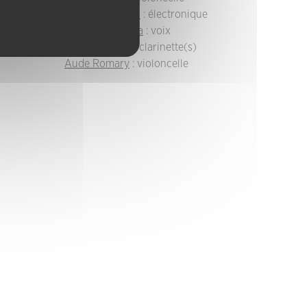
Lionel Marchetti
: électronique
Natacha Musléra
: voix
Jean-Luc Petit
: clarinette(s)
Aude Romary
: violoncelle