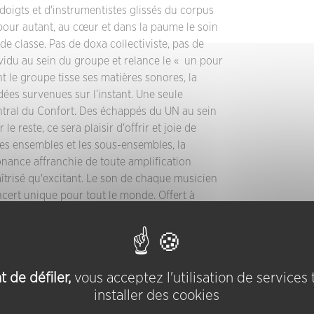
oigts et d'instrumentistes glissés du corpus
our autant, au cœur et dans la paume le soin
e classe. Pas de doxa collectiviste, pas de
ividu au sein du groupe et relance le « un pour
nt le groupe tisse ses matières sonores, la
idées survenues sur l’instant. Une seule
entral du Confort. Des échappés du UN au sein
e reste, ce sera plaisir d'offrir et joie de
 Les ensembles et les sous-ensembles, la
sonance affranchie de toute amplification
maîtrisé qu'excitant. Le son de chaque musicien
cert unique pour tout le monde. Offert à
 de défiler,
vous acceptez l'utilisation de services
installer des cookies