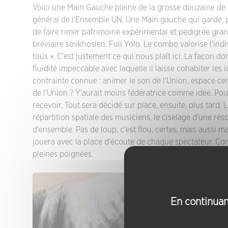
Voici une Main Gauche pleine de la grosse douzaine de d
général de l’Ensemble UN. Une Main gauche qui garde, p
de faire rimer patrimoine expérimental et pédigrée grand
bréviaire sovkhosien. Full Yolo. Le combo valorise l'ind
tous ». C'est justement ce qui nous plaît ici. La façon do
fluidité impeccable avec laquelle il laisse cohabiter les 
contrainte connue : animer le son de l'Union, espace c
de l'Union ? Y'aurait moins fédératrice comme idée. Pour l
recevoir. Tout sera décidé sur place, ensuite, plus tard.
répartition spatiale des musiciens, le ciselage d'une ré
d'ensemble. Pas de loup, c'est flou, certes, mais aussi 
jouera avec la place d'écoute de chaque spectateur. Con
pleines poignées.
En continuant