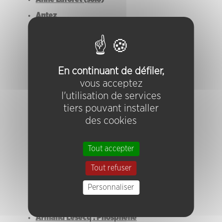
Antez
ANTHONY LAGUERRE / ANNA GAÏOTTI
Anthony Laguerre et les Percussions de
Strasbourg “Myotis V”
En continuant de défiler,
ANTHONY PATERAS
vous acceptez
Anthurus d'Archer
l'utilisation de services
Antigravity
tiers pouvant installer
des cookies
Antoine Chessex Solo
Antoine Hervier Trio
Tout accepter
Antoine Viard “Tumulus”
Tout refuser
Api Uiz
Arhkad
Personnaliser
Ark
Armand Lesecq : Phosphène