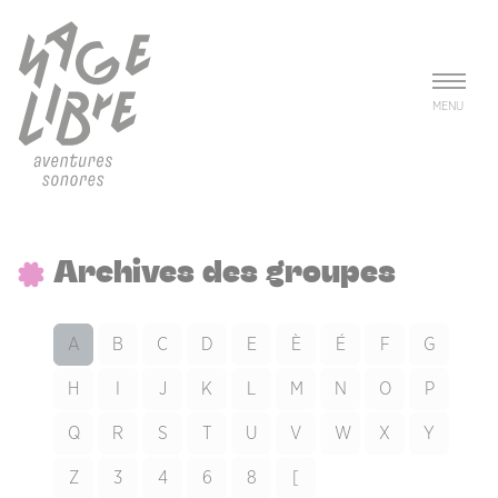
Aller au contenu principal
Panneau de gestion des cookies
MENU
Archives des groupes
A
B
C
D
E
È
É
F
G
H
I
J
K
L
M
N
O
P
Q
R
S
T
U
V
W
X
Y
Z
3
4
6
8
[