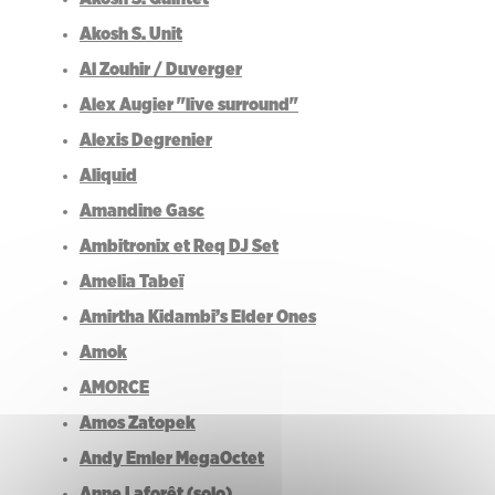
Akosh S. Unit
Al Zouhir / Duverger
Alex Augier "live surround"
Alexis Degrenier
Aliquid
Amandine Gasc
Ambitronix et Req DJ Set
Amelia Tabeï
Amirtha Kidambi’s Elder Ones
Amok
AMORCE
Amos Zatopek
Andy Emler MegaOctet
Anne Laforêt (solo)