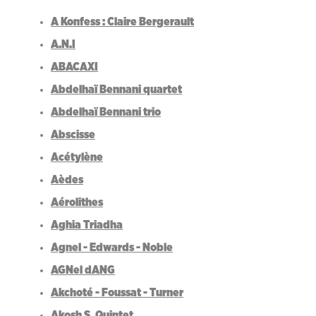
A Konfess : Claire Bergerault
A.N.I
ABACAXI
Abdelhaï Bennani quartet
Abdelhaï Bennani trio
Abscisse
Acétylène
Aèdes
Aérolithes
Aghia Triadha
Agnel - Edwards - Noble
AGNel dANG
Akchoté - Foussat - Turner
Akosh S. Quintet