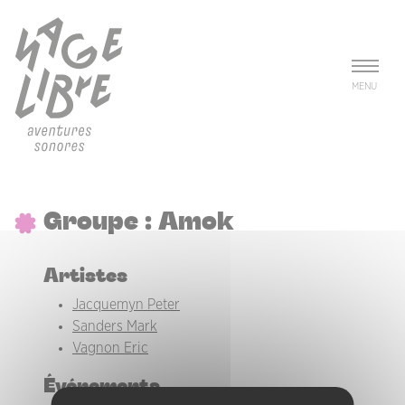
Aller au contenu principal
Panneau de gestion des cookies
MENU
Groupe : Amok
Artistes
Jacquemyn Peter
Sanders Mark
Vagnon Eric
Événements