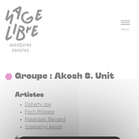
Aller au contenu principal
Panneau de gestion des cookies
MENU
Groupe : Akosh S. Unit
Artistes
Doherty Joe
Foch Philippe
Malandain Bernard
Szelevenyi Akosh