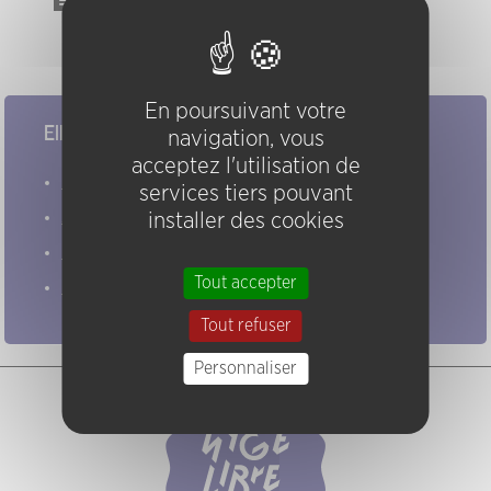
Événements
Akosh S. Unit
(11/12/1998)
En poursuivant votre
Elles/ils ont joué chez nous
navigation, vous
acceptez l'utilisation de
Evénements
services tiers pouvant
Artistes
installer des cookies
Groupes
Tout accepter
Pratiques
Tout refuser
Personnaliser