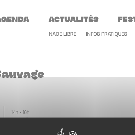
VIGATION PRINCIPALE
AGENDA
ACTUALITÉS
FES
MENU SECONDAIR
NAGE LIBRE
INFOS PRATIQUES
 Sauvage
14h - 18h
Le Confort Moderne