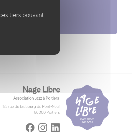
Artistes
Groupes
ices tiers pouvant
Pratiques
Nage Libre
Association Jazz à Poitiers
185 rue du faubourg du Pont-Neuf
86000 Poitiers