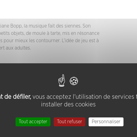
stiane Bopp, la musique fait des siennes. Son
petits objets, de moule à tarte, mis en résonance
es pour mieux les contourner. L’idée de jeu est à
ert aux adultes.
 de défiler,
vous acceptez l'utilisation de services
installer des cookies
Tout accepter
Tout refuser
Personnaliser