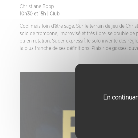
Christiane Bopp
10h30 et
15h | Club
Cool mais loin d’être sage. Sur le terrain de jeu de Chri
solo de trombone, improvisé et très libre, se double de 
ou en rotation. Super expressif, le solo invente des règl
la plus franche de ses définitions. Plaisir de gosses, ouv
En continuant