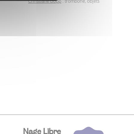
Christiane Bopp
: trombone, objets
Nage Libre