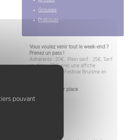
Artistes
Groupes
Pratiques
Vous voulez venir tout le week-end ?
Prenez un pass !
Adhérents : 20€, Plein tarif : 25€, Tarif
soutien : 50€ avec une affiche
sérigraphiée du Festival Bruisme en
cadeau
Restauration sur place
 tiers pouvant
(France)