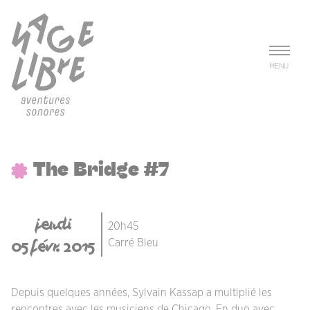
Aller au contenu principal
Panneau de gestion des cookies
MENU
The Bridge #7
jeudi
20h45
05 févr. 2015
Carré Bleu
Depuis quelques années, Sylvain Kassap a multiplié les
rencontres avec les musiciens de Chicago. En duo avec