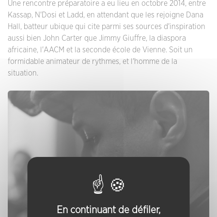
Une rencontre préparatoire a eu lieu en octobre 2014, entre
Kassap, N'Dosi et Ladd, en attendant que les rejoigne Dana
Hall, batteur ubique qui cite parmi ses sources d'inspiration
aussi bien John Carter que Jimmy Giuffre, la diaspora
africaine, l'AACM et la seconde école de Vienne. Soit un
formidable animateur de rythmes, et l'homme de la
situation.
En continuant de défiler,