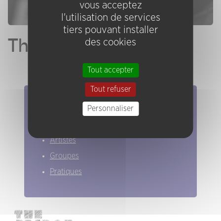
vous acceptez
l'utilisation de services
tiers pouvant installer
The Bridge #7
des cookies
Tout accepter
Tout refuser
Elles/ils ont joué chez nous
Personnaliser
Evénements
Artistes
Groupes
Pratiques