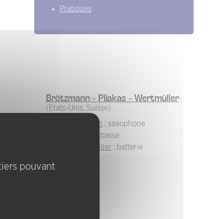
Pratiques
Brötzmann - Pliakas - Wertmüller
(Etats-Unis, Suisse)
Peter Brotzmann
: saxophone
Marino Pliakas
: basse
Michael Wertmüller
: batterie
 tiers pouvant