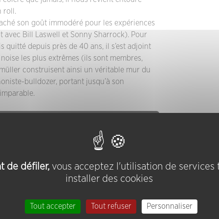
roll.
s caché son goût immodéré pour les expériences
t avec Bill Laswell et Sonny Sharrock). Pour
 quitté depuis près de 40 ans, il s’est adjoint
 noise les plus extrêmes (ils sont membres,
rtmüller construisent ainsi un véritable mur du
oniste-bulldozer, portant jusqu’à son
imparable.
 de défiler,
vous acceptez l'utilisation de services
installer des cookies
Tout accepter
Tout refuser
Personnaliser