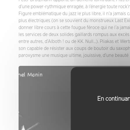
d’une power-rythmique enragée, à l’énergie toute rock’n 
Figure emblématique du jazz le plus libre, il n’a jamai
plus électriques (on se souvient du monstrueux Last Exi
donner libre cours à cette fougue féroce qui ne l’a jamais
les services de deux solides gaillards rompus aux excès
entre autres, d’Alboth ! ou de KK. Null...). Pliakas et We
son capable de résister aux coups de boutoir du saxoph
paroxysme une musique ultime, jouissive, d’une beauté 
En continuant