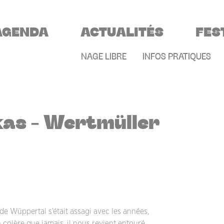
VIGATION PRINCIPALE
AGENDA
ACTUALITÉS
FES
MENU SECONDAIR
NAGE LIBRE
INFOS PRATIQUES
kas - Wertmüller
e Wüppertal s’était assagi avec les années,
colère que jamais, il nous revient entouré