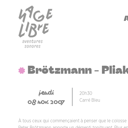
Aller au contenu principal
Panneau de gestion des cookies
NA
Brötzmann - Plia
jeudi
20h30
08 nov. 2007
Carré Bleu
À tous ceux qui commençaient à penser que le colosse d
Peter Brötzmann apporte un démenti tonitruant. Plus en 