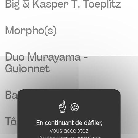
Big & Kasper T. Toeplitz
Morpho(s)
Duo Murayama -
Guionnet
Baise en Ville
Tô
En continuant de défiler,
vous acceptez