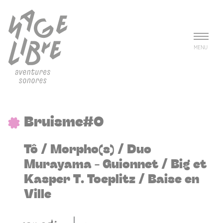
Aller au contenu principal
Panneau de gestion des cookies
MENU
Bruisme#0
Tô / Morpho(s) / Duo
Murayama - Guionnet / Big et
Kasper T. Toeplitz / Baise en
Ville