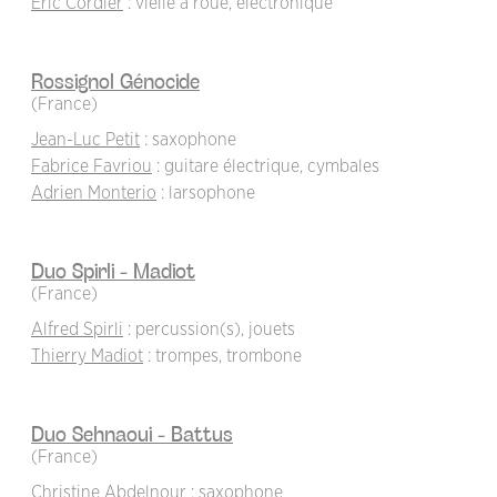
Eric Cordier
: vielle à roue, électronique
Rossignol Génocide
(France)
Jean-Luc Petit
: saxophone
Fabrice Favriou
: guitare électrique, cymbales
Adrien Monterio
: larsophone
Duo Spirli - Madiot
(France)
Alfred Spirli
: percussion(s), jouets
Thierry Madiot
: trompes, trombone
Duo Sehnaoui - Battus
(France)
Christine Abdelnour
: saxophone