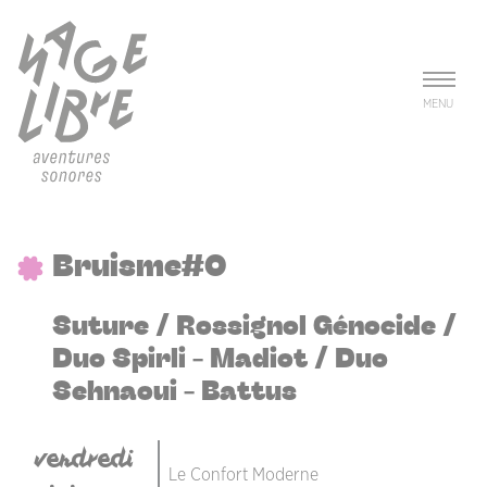
Aller au contenu principal
Panneau de gestion des cookies
MENU
Bruisme#0
Suture / Rossignol Génocide /
Duo Spirli - Madiot / Duo
Sehnaoui - Battus
vendredi
Le Confort Moderne