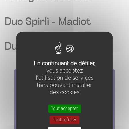
Duo Spirli - Madiot
Duo Sehnaoui - Battus
En continuant de défiler,
vous acceptez
l'utilisation de services
Elles/ils ont joué chez nous
tiers pouvant installer
des cookies
Evénements
Artistes
Tout accepter
Groupes
Pratiques
Tout refuser