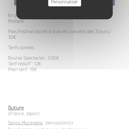
Personnaliser
En partenariat avec le Confort Moderne et le Lieu
Multiple.
Pass Festival (accès à tous les concerts des 3 jours) :
30€
Tarifs soirées :
Bourse Spectacles : 3,50€
Tarif réduit* : 12€
Plein tarif : 15€
Suture
(France, Japon)
Seijiro Murayama
: percussion(s)