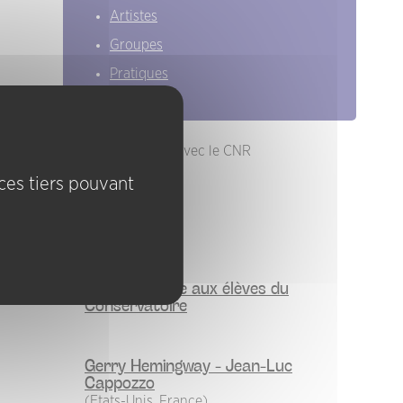
Artistes
Groupes
Pratiques
En partenariat avec le CNR
ices tiers pouvant
Carte blanche aux élèves du
Conservatoire
Gerry Hemingway - Jean-Luc
Cappozzo
(Etats-Unis, France)