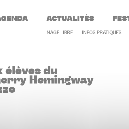
VIGATION PRINCIPALE
AGENDA
ACTUALITÉS
FES
MENU SECONDAIR
NAGE LIBRE
INFOS PRATIQUES
 élèves du
Gerry Hemingway
zzo