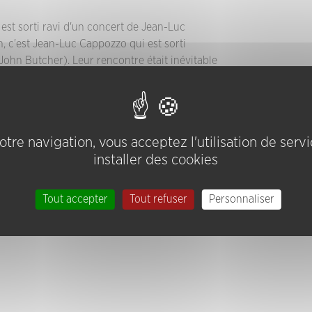
est sorti ravi d'un concert de Jean-Luc
, c'est Jean-Luc Cappozzo qui est sorti
hn Butcher). Leur rencontre était inévitable
es du Conservatoire
tre navigation, vous acceptez l'utilisation de serv
installer des cookies
n-Luc Cappozzo
Tout accepter
Tout refuser
Personnaliser