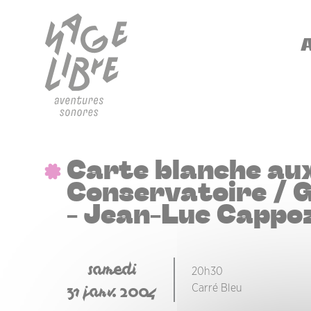
Aller au contenu principal
Panneau de gestion des cookies
NA
Carte blanche aux
Conservatoire / 
- Jean-Luc Cappo
samedi
20h30
31 janv. 2004
Carré Bleu