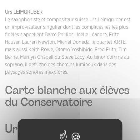
Urs LEIMGRUBER
Le saxophoniste et compositeur suisse Urs Leimgruber est
un improvisateur singulier dont les complices les les plus
fidèles s'appellent Barre Phillips, Joëlle Léandre, Fritz
Hauser, Lauren Newton, Michel Doneda, le quartet ARTE,
mais aussi Keith Rowe, Otomo Yoshihide, Fred Frith, Tim
Berne, Marilyn Crispell ou Steve Lacy. Au ténor comme au
soprano, il défriche des chemins lumineux dans des
paysages sonores inexplorés.
Carte blanche aux élèves
du Conservatoire
Urs Leimgruber solo