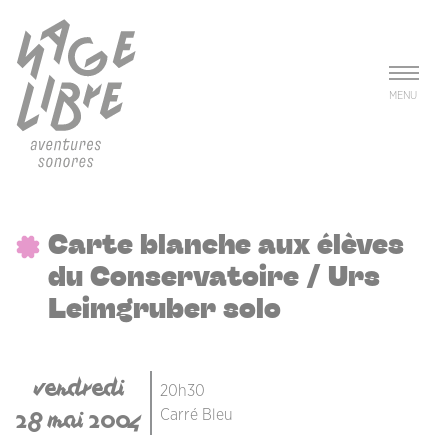
Aller au contenu principal
Panneau de gestion des cookies
MENU
Carte blanche aux élèves
du Conservatoire / Urs
Leimgruber solo
vendredi
20h30
28 mai 2004
Carré Bleu