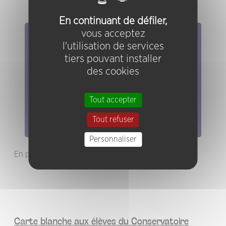
En continuant de défiler,
vous acceptez
Elles/ils ont joué chez nous
l'utilisation de services
tiers pouvant installer
Evénements
des cookies
Artistes
Groupes
Tout accepter
Pratiques
Tout refuser
Personnaliser
En partenariat avec le CNR
Carte blanche aux élèves du Conservatoire