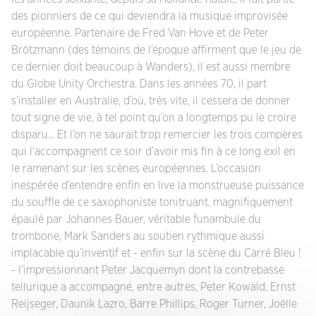
des pionniers de ce qui deviendra la musique improvisée
européenne. Partenaire de Fred Van Hove et de Peter
Brötzmann (des témoins de l’époque affirment que le jeu de
ce dernier doit beaucoup à Wanders), il est aussi membre
du Globe Unity Orchestra. Dans les années 70, il part
s’installer en Australie, d’où, très vite, il cessera de donner
tout signe de vie, à tel point qu’on a longtemps pu le croire
disparu... Et l’on ne saurait trop remercier les trois compères
qui l’accompagnent ce soir d’avoir mis fin à ce long exil en
le ramenant sur les scènes européennes. L’occasion
inespérée d’entendre enfin en live la monstrueuse puissance
du souffle de ce saxophoniste tonitruant, magnifiquement
épaulé par Johannes Bauer, véritable funambule du
trombone, Mark Sanders au soutien rythmique aussi
implacable qu’inventif et - enfin sur la scène du Carré Bleu !
- l’impressionnant Peter Jacquemyn dont la contrebasse
tellurique a accompagné, entre autres, Peter Kowald, Ernst
Reijseger, Daunik Lazro, Barre Phillips, Roger Turner, Joëlle