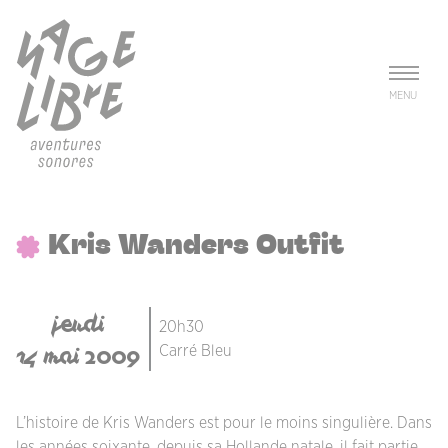
Aller au contenu principal
Panneau de gestion des cookies
MENU
Kris Wanders Outfit
jeudi
20h30
14 mai 2009
Carré Bleu
L’histoire de Kris Wanders est pour le moins singulière. Dans
les années soixante, depuis sa Hollande natale, il fait partie