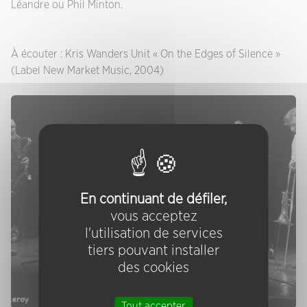
Léandre ou Phil Minton.
À écouter : Kris Wanders Unit « On the Edges of Silence »
(Label New Market Music, 2004)
En continuant de défiler,
vous acceptez
l'utilisation de services
tiers pouvant installer
des cookies
Tout accepter