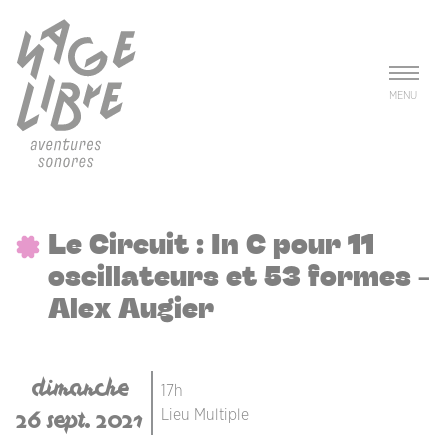
Aller au contenu principal
Panneau de gestion des cookies
MENU
Le Circuit : In C pour 11
oscillateurs et 53 formes -
Alex Augier
dimanche
17h
26 sept. 2021
Lieu Multiple