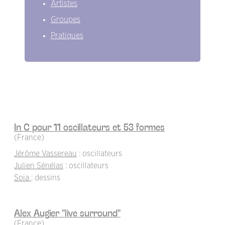
Artistes
Groupes
Pratiques
In C pour 11 oscillateurs et 53 formes
(France)
Jérôme Vassereau
: oscillateurs
Julien Sénélas
: oscillateurs
Soia
: dessins
Alex Augier "live surround"
(France)