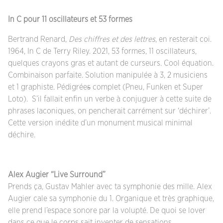
In C pour 11 oscillateurs et 53 formes
Bertrand Renard,
Des chiffres et des lettres
, en resterait coi.
1964, In C de Terry Riley. 2021, 53 formes, 11 oscillateurs,
quelques crayons gras et autant de curseurs. Cool équation.
Combinaison parfaite. Solution manipulée à 3, 2 musiciens
et 1 graphiste. Pédigrée
s
complet (Pneu, Funken et Super
Loto). S’il fallait enfin un verbe à conjuguer à cette suite de
phrases laconiques, on pencherait carrément sur ‘déchirer’.
Cette version inédite d’un monument musical minimal
déchire.
Alex Augier “Live Surround”
Prends ça, Gustav Mahler avec ta symphonie des mille. Alex
Augier cale sa symphonie du 1. Organique et très graphique,
elle prend l’espace sonore par la volupté. De quoi se lover
dans ce que le corps sait inventer de sensations.