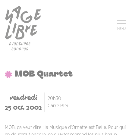
Aller au contenu principal
Panneau de gestion des cookies
MENU
MOB Quartet
vendredi
20h30
25 oct. 2002
Carré Bleu
MOB, ça veut dire : la Musique d'Ornette est Belle. Pour qui
en douterait encore, ce quartet reprend les plus beaux