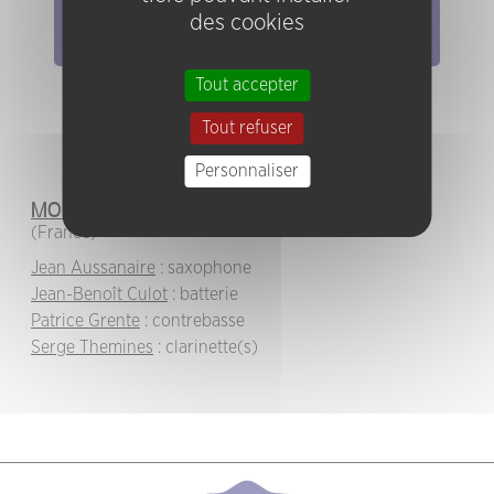
Pratiques
des cookies
Tout accepter
Tout refuser
Personnaliser
MOB Quartet
(France)
Jean Aussanaire
: saxophone
Jean-Benoît Culot
: batterie
Patrice Grente
: contrebasse
Serge Themines
: clarinette(s)