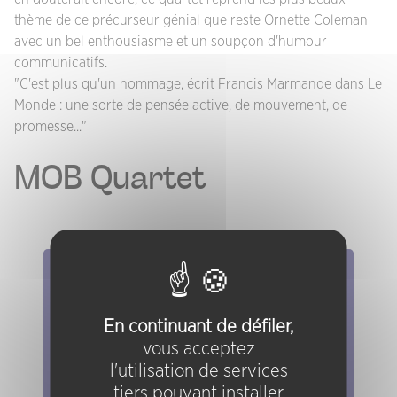
thème de ce précurseur génial que reste Ornette Coleman
avec un bel enthousiasme et un soupçon d'humour
communicatifs.
"C'est plus qu'un hommage, écrit Francis Marmande dans Le
Monde : une sorte de pensée active, de mouvement, de
promesse..."
MOB Quartet
Elles/ils ont joué chez nous
Evénements
En continuant de défiler,
vous acceptez
Artistes
l'utilisation de services
Groupes
tiers pouvant installer