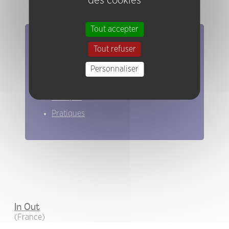
des cookies
Tout accepter
Elles/ils ont joué chez nous
Tout refuser
Evénements
Personnaliser
Artistes
Groupes
Pratiques
In Out
(France)