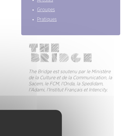
Artistes
Groupes
Pratiques
The Bridge est soutenu par le Ministère
de la Culture et de la Communication, la
Sacem, le FCM, l'Onda, la Spedidam,
l'Adami, l'Institut Français et Intencity.