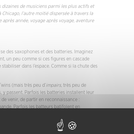
s dizaines de musiciens parmi les plus actifs et
 Chicago, l’autre moitié dispersée à travers la
ée après année, voyage après voyage, aventure
ise des saxophones et des batteries. Imaginez
aient, un peu comme si ces figures en cascade
e stabiliser dans l’espace. Comme si la chute des
Twins (mais très peu d’
impairs
, très peu de
, y passent. Parfois les batteries installent leur
 de venir, de partir en reconnaissance :
ande. Parfois les batteurs batifolent en
ousent de longues lignes plus ou moins
ur capacité de démultiplication) repose sur une
 batteurs, haches et hachures des souffleurs,