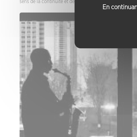
sens de la continuité et de la discontinuité. »
Alexandre 
En continuant