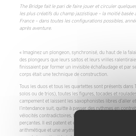
The Bridge fait le pari de faire jouer et circuler quelque
les plus créatifs du champ jazzistique – la moitié basée à
France – dans toutes les configurations possibles, ann
après aventure.
« Imaginez un plongeon, synchronisé, du haut de la fala
des plongeurs que leurs saltos et leurs vrilles ralentir
finissaient par former un invisible échafaudage et par s
corps était une technique de construction.
Tous les duos et tous les quartettes sont présents dans 
solos ou de trios), toutes les figures, tocades et roulades
campement et laissent les saxophonistes libres d’aller et
l’intendance suit, quitte à passer des rythmes en contreb
vélocités contradictoires, tandis que les saxophones c
perçantes. Il est patent et éclatant que leur entente (le
arithmétique et une
arythmétique
: bris et brisures des