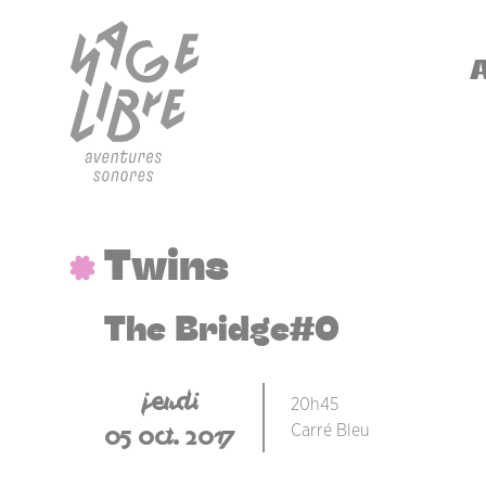
Aller au contenu principal
Panneau de gestion des cookies
NA
Twins
The Bridge#0
jeudi
20h45
05 oct. 2017
Carré Bleu