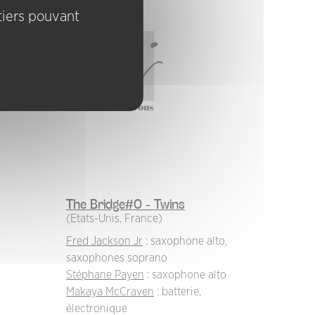
 tiers pouvant
The Bridge#0 - Twins
(Etats-Unis, France)
Fred Jackson Jr
: saxophone alto,
saxophones soprano
Stéphane Payen
: saxophone alto
Makaya McCraven
: batterie,
électronique