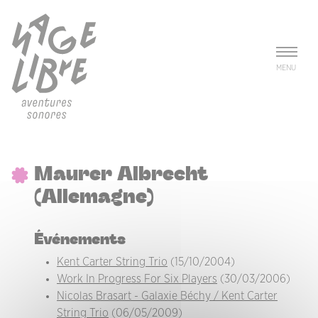
Aller au contenu principal
Panneau de gestion des cookies
MENU
Maurer Albrecht
(Allemagne)
Événements
Kent Carter String Trio
(15/10/2004)
Work In Progress For Six Players
(30/03/2006)
Nicolas Brasart - Galaxie Béchy / Kent Carter
String Trio
(06/05/2009)