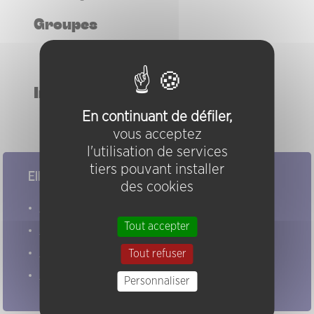
Groupes
Kent Carter String Trio
Work In Progress For Six Players
Instruments
En continuant de défiler,
violon
vous acceptez
l'utilisation de services
tiers pouvant installer
Elles/ils ont joué chez nous
des cookies
Evénements
Tout accepter
Artistes
Groupes
Tout refuser
Pratiques
Personnaliser