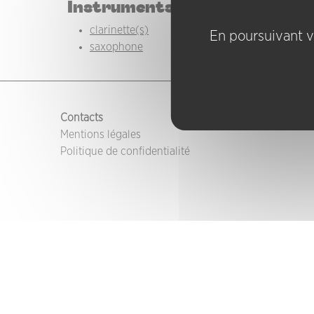
Instruments
clarinette(s)
En poursuivant vo
saxophone
PIED DE PAGE
Contacts
Mentions légales
Politique de confidentialité