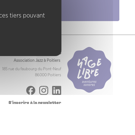
Pratiques
ices tiers pouvant
Nage Libre
Association Jazz à Poitiers
185 rue du faubourg du Pont-Neuf
86000 Poitiers
S'inscrire à la newsletter