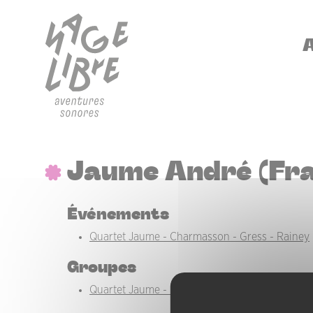
Aller au contenu principal
Panneau de gestion des cookies
NA
Jaume André (Fra
Événements
Quartet Jaume - Charmasson - Gress - Rainey
Groupes
Quartet Jaume - Charmasson - Gress - Rainey