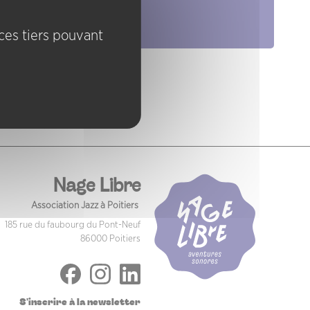
Pratiques
ices tiers pouvant
Nage Libre
Association Jazz à Poitiers
185 rue du faubourg du Pont-Neuf
86000 Poitiers
S'inscrire à la newsletter