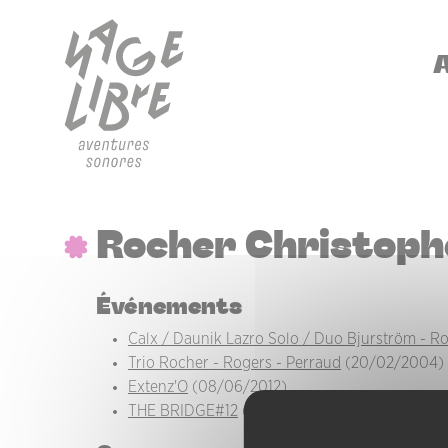
Aller au contenu principal
Panneau de gestion des cookies
NA
Rocher Christoph
Événements
Calx / Daunik Lazro Solo / Duo Bjurström - R
Trio Rocher - Rogers - Perraud
(20/02/2004)
Extenz'O
(08/06/2012)
THE BRIDGE#12
(10/10/2019)