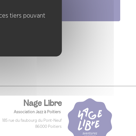
Pratiques
ices tiers pouvant
Nage Libre
Association Jazz à Poitiers
185 rue du faubourg du Pont-Neuf
86000 Poitiers