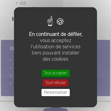
Ark
Yllen + Thierry Madiot
Instruments
saxophone alto
En continuant de défiler,
vous acceptez
l'utilisation de services
Elles/ils ont joué chez nous
tiers pouvant installer
des cookies
Evénements
Artistes
Tout accepter
Groupes
Tout refuser
Pratiques
Personnaliser