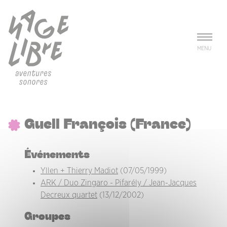
Aller au contenu principal
Panneau de gestion des cookies
MENU
Guell François (France)
Événements
Yllen + Thierry Madiot
(07/05/1999)
ARK / Duo Zingaro - Pifarély / Jean-Jacques
Decreux quartet
(13/12/2002)
Groupes