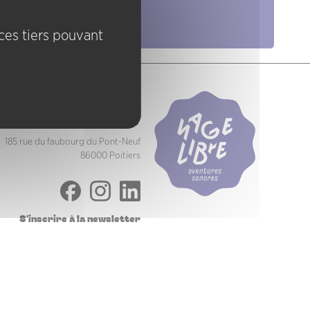
Pratiques
ices tiers pouvant
Nage Libre
Association Jazz à Poitiers
185 rue du faubourg du Pont-Neuf
86000 Poitiers
S'inscrire à la newsletter