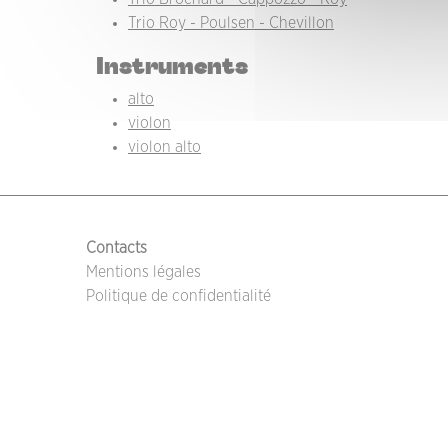
Trio Roy - Poulsen - Chevillon
Instruments
alto
violon
violon alto
PIED DE PAGE
Contacts
Mentions légales
Politique de confidentialité