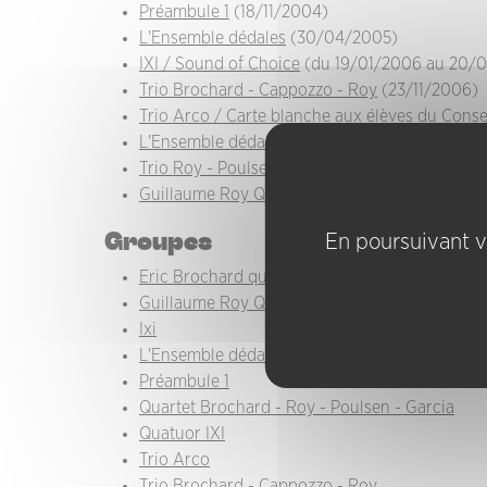
Préambule 1
(18/11/2004)
L'Ensemble dédales
(30/04/2005)
IXI / Sound of Choice
(du 19/01/2006 au 20/
Trio Brochard - Cappozzo - Roy
(23/11/2006)
Trio Arco / Carte blanche aux élèves du Conse
L'Ensemble dédales / Carte blanche au CFMI
(
Trio Roy - Poulsen - Chevillon
(06/12/2010)
Guillaume Roy Quartet
(02/02/2012)
Groupes
En poursuivant vo
Eric Brochard quartet
Guillaume Roy Quartet
Ixi
L'Ensemble dédales
Préambule 1
Quartet Brochard - Roy - Poulsen - Garcia
Quatuor IXI
Trio Arco
Trio Brochard - Cappozzo - Roy