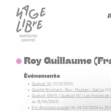
Aller au contenu principal
Panneau de gestion des cookies
NA
Roy Guillaume (Fr
Événements
Quatuor IXI
(21/12/2001)
Quartet Brochard - Roy - Poulsen - Garcia
(07
Quatuor ONYX / Quatuor IXI / Les Violons de
au 18/06/2003)
Eric Brochard quartet
(du 24/03/2004 au 25/