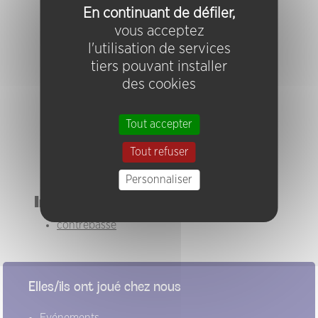
Christophe Joneau Quartet
En continuant de défiler,
Christophe Joneau quartet invite Jean-Luc
vous acceptez
Cappozzo, Alain Bruel et Manou Lefeuvre
l'utilisation de services
Christophe Limousin Sextet
tiers pouvant installer
Didier Fréboeuf Trio
des cookies
Fabrice Barré Quartet
Fabrice Barré trio invite Jean-Paul Autin
François Raulin Quintet
Tout accepter
Lolobô Quintet
Tout refuser
Mangeurs de Soleil
Trio Fréboeuf – Souriau – Beausset
Personnaliser
Instruments
contrebasse
Elles/ils ont joué chez nous