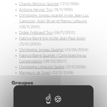
Charles Bellonzi Quintet
(17/12/1998)
Antoine Hervier Trio
(18/11/1999)
Christophe Joneau quartet invite Jean-Luc
Cappozzo, Alain Bruel et Manou Lefeuvre
(08/11/2001)
Didier Fréboeuf Trio
(06/11/2003)
Fabrice Barré trio invite Jean-Paul Autin
(15/01/2004)
Christophe Joneau Quartet
(03/06/2004)
Fabrice Barré Quartet / Carte blanche au
Conservatoire
(08/02/2007)
Christophe Limousin Sextet
(21/11/2008)
Mangeurs de Soleil
(02/12/2009)
Groupes
Antoine Hervier Trio
Bleu Claire
Charles Bellonzi Quintet