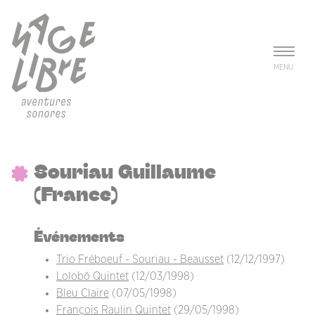
Aller au contenu principal
Panneau de gestion des cookies
MENU
Souriau Guillaume
(France)
Événements
Trio Fréboeuf - Souriau - Beausset
(12/12/1997)
Lolobö Quintet
(12/03/1998)
Bleu Claire
(07/05/1998)
François Raulin Quintet
(29/05/1998)