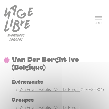
Aller au contenu principal
Panneau de gestion des cookies
MENU
Van Der Borght Ivo
(Belgique)
Événements
Van Hove - Veliotis - Van der Borght
(19/03/2004)
Groupes
Van Hove - Veliotis - Van der Borght