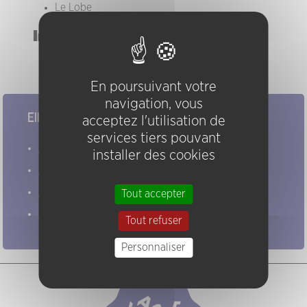
Le Lobe
Instruments
trompette
En poursuivant votre
navigation, vous
Elles/ils ont joué chez nous
acceptez l'utilisation de
services tiers pouvant
Evénements
installer des cookies
Artistes
Groupes
Tout accepter
Pratiques
Tout refuser
Personnaliser