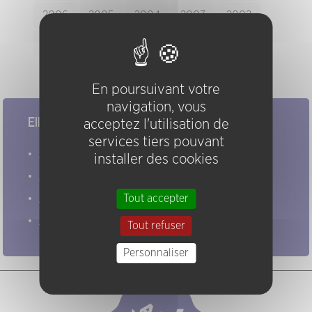
2006
2005
2004
2003
2002
2001
2000
1999
1998
1997
enregistrement audio disponible
En poursuivant votre
navigation, vous
Elles/ils ont joué chez nous
acceptez l'utilisation de
services tiers pouvant
Evénements
installer des cookies
Artistes
Groupes
Tout accepter
Pratiques
Tout refuser
Personnaliser