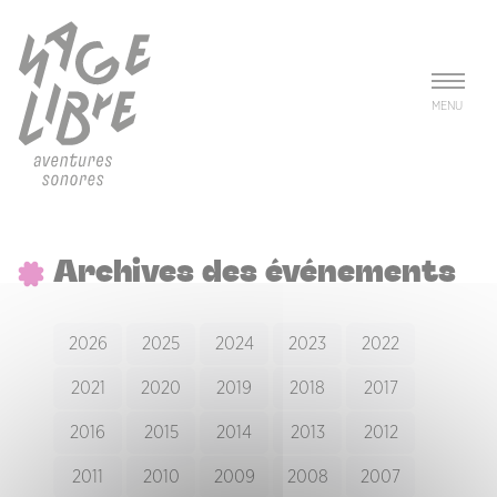
Aller au contenu principal
Panneau de gestion des cookies
MENU
Archives des événements
2026
2025
2024
2023
2022
2021
2020
2019
2018
2017
2016
2015
2014
2013
2012
2011
2010
2009
2008
2007