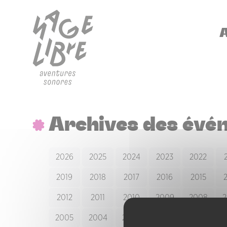
Aller au contenu principal
Panneau de gestion des cookies
NA
Archives des évé
2026
2025
2024
2023
2022
2019
2018
2017
2016
2015
2012
2011
2010
2009
2008
2
2005
2004
2003
2002
2001