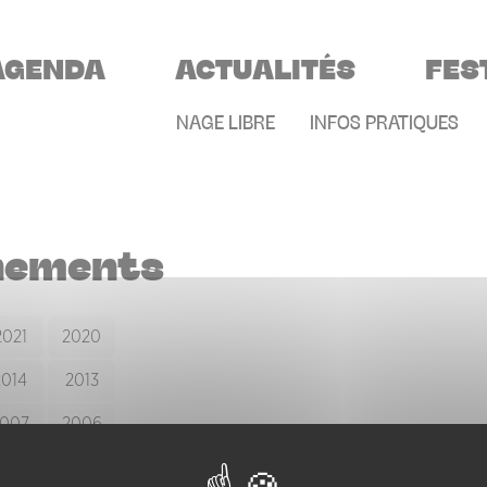
VIGATION PRINCIPALE
AGENDA
ACTUALITÉS
FES
MENU SECONDAIR
NAGE LIBRE
INFOS PRATIQUES
nements
2021
2020
2014
2013
007
2006
2000
1999