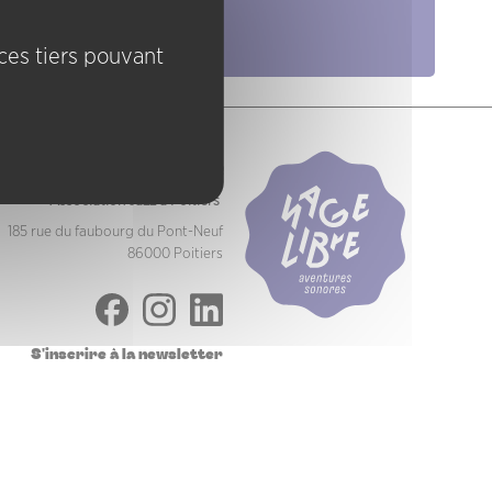
Pratiques
ices tiers pouvant
Nage Libre
Association Jazz à Poitiers
185 rue du faubourg du Pont-Neuf
86000 Poitiers
S'inscrire à la newsletter