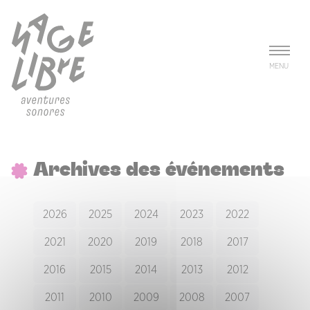
Aller au contenu principal
Panneau de gestion des cookies
MENU
Archives des événements
2026
2025
2024
2023
2022
2021
2020
2019
2018
2017
2016
2015
2014
2013
2012
2011
2010
2009
2008
2007