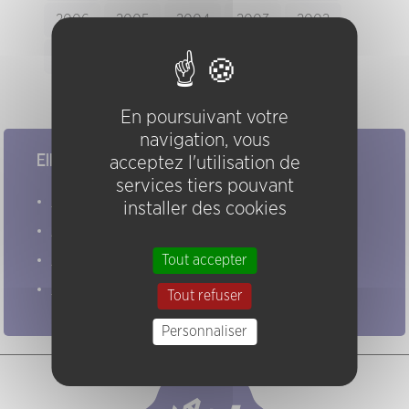
2006
2005
2004
2003
2002
2001
2000
1999
1998
1997
enregistrement audio disponible
En poursuivant votre
navigation, vous
Elles/ils ont joué chez nous
acceptez l'utilisation de
services tiers pouvant
Evénements
installer des cookies
Artistes
Groupes
Tout accepter
Pratiques
Tout refuser
Personnaliser