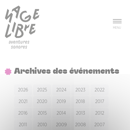
Aller au contenu principal
Panneau de gestion des cookies
MENU
Archives des événements
2026
2025
2024
2023
2022
2021
2020
2019
2018
2017
2016
2015
2014
2013
2012
2011
2010
2009
2008
2007