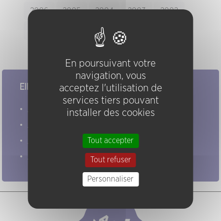
2006
2005
2004
2003
2002
2001
2000
1999
1998
1997
enregistrement audio disponible
En poursuivant votre
navigation, vous
Elles/ils ont joué chez nous
acceptez l'utilisation de
services tiers pouvant
Evénements
installer des cookies
Artistes
Groupes
Tout accepter
Pratiques
Tout refuser
Personnaliser