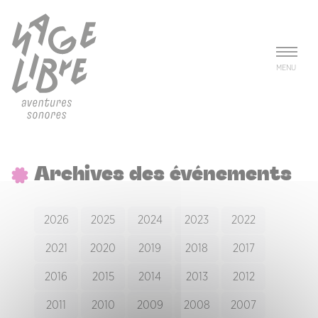
Aller au contenu principal
Panneau de gestion des cookies
MENU
Archives des événements
2026
2025
2024
2023
2022
2021
2020
2019
2018
2017
2016
2015
2014
2013
2012
2011
2010
2009
2008
2007