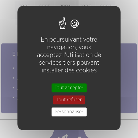
2006
2005
2004
2003
2002
2001
2000
1999
1998
1997
enregistrement audio disponible
En poursuivant votre
navigation, vous
Elles/ils ont joué chez nous
acceptez l'utilisation de
services tiers pouvant
Evénements
installer des cookies
Artistes
Groupes
Tout accepter
Pratiques
Tout refuser
Personnaliser