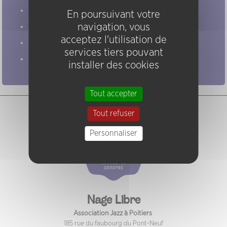
Evénements
En poursuivant votre
navigation, vous
Artistes
acceptez l'utilisation de
Groupes
services tiers pouvant
Pratiques
installer des cookies
Tout accepter
Tout refuser
Personnaliser
Nage Libre
Association Jazz à Poitiers
185 rue du faubourg du Pont-Neuf