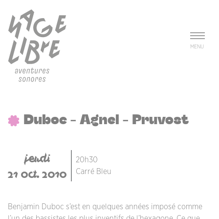
Aller au contenu principal
Panneau de gestion des cookies
MENU
Duboc - Agnel - Pruvost
jeudi
20h30
21 oct. 2010
Carré Bleu
Benjamin Duboc s’est en quelques années imposé comme
l’un des bassistes les plus inventifs de l’hexagone. Ce que