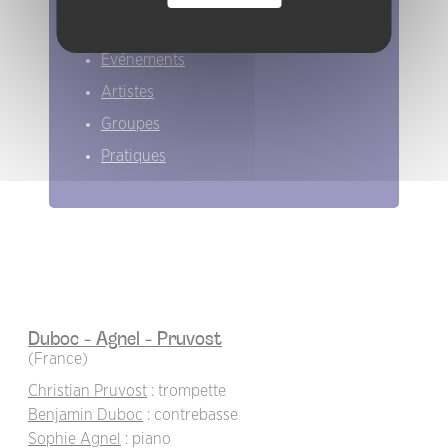
Elles/ils ont joué chez nous
Evénements
Artistes
Groupes
Pratiques
Duboc - Agnel - Pruvost
(France)
Christian Pruvost
: trompette
Benjamin Duboc
: contrebasse
Sophie Agnel
: piano