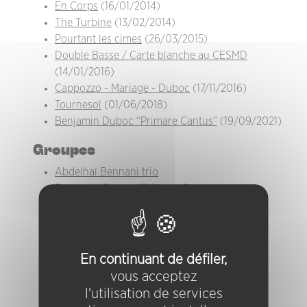
En Corps
(16/01/2014)
The Turbine
(13/02/2014)
Pourtant les cimes
(26/03/2015)
Double Basse / Carte blanche au CESMD
(14/01/2016)
Cappozzo - Mariage - Duboc
(17/11/2016)
Tournesol
(01/06/2018)
Benjamin Duboc “Primare Cantus”
(19/09/2021)
Groupes
Abdelhaï Bennani trio
Benjamin Duboc : Primare Cantus
Cappozzo - Mariage - Duboc
Double Basse
Duboc - Agnel - Pruvost
En Corps
En continuant de défiler,
Nuts
vous acceptez
Pourtant les cimes
l'utilisation de services
The Fish