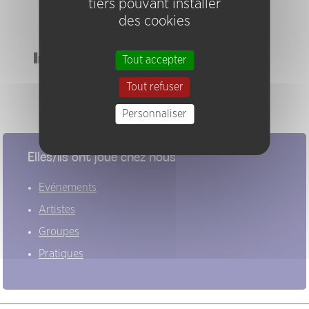
tiers pouvant installer
The Turbine
des cookies
Tournesol
Instruments
Tout accepter
contrebasse
Tout refuser
voix
Personnaliser
Elles/ils ont joué chez nous
Evénements
Artistes
Groupes
Pratiques