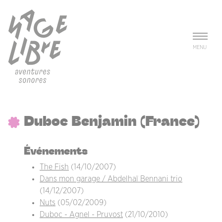
Aller au contenu principal
Panneau de gestion des cookies
MENU
Duboc Benjamin (France)
Événements
The Fish
(14/10/2007)
Dans mon garage / Abdelhaï Bennani trio
(14/12/2007)
Nuts
(05/02/2009)
Duboc - Agnel - Pruvost
(21/10/2010)