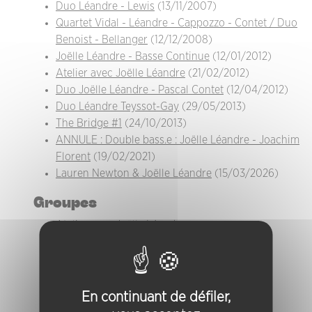
Duo Léandre - Lewis
(13/11/2007)
Quartet Vidal - Léandre - Cappozzo - Contet / Duo
Benoist - Bellanger
(12/12/2008)
Joëlle Léandre - Basse Continue
(12/01/2012)
Atelier avec Joëlle Léandre
(21/02/2012)
Duo Joëlle Léandre - Pascal Contet
(12/04/2012)
Duo Léandre Teyssot-Gay
(29/05/2013)
The Bridge #1
(24/10/2013)
ANNULE : Double bass.e : Joëlle Léandre - Joachim
Florent
(19/02/2021)
Lauren Newton & Joëlle Léandre
(15/03/2026)
Groupes
Atelier avec Joëlle Léandre
Duo Joëlle Léandre - Pascal Contet
Duo Léandre - Lewis
Duo Léandre Teyssot-Gay
Joëlle Léandre - Basse Continue
En continuant de défiler,
Joëlle Léandre solo