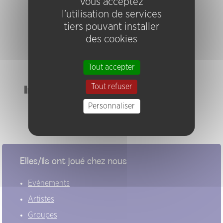
vous acceptez
Lauren Newton et Joëlle Léandre
l'utilisation de services
Les Diaboliques
tiers pouvant installer
Léandre - Cappozzo - Keller
des cookies
Quartet Vidal - Léandre - Cappozzo - Contet
The Bridge #1
Tout accepter
Trio Léandre - Cappozzo - Marguet
Tout refuser
Instruments
contrebasse
Personnaliser
voix
Elles/ils ont joué chez nous
Evénements
Artistes
Groupes