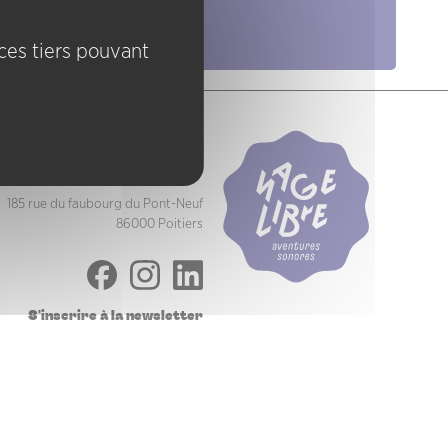
Pratiques
ices tiers pouvant
Nage Libre
Association Jazz à Poitiers
185 rue du faubourg du Pont-Neuf
86000 Poitiers
S'inscrire à la newsletter