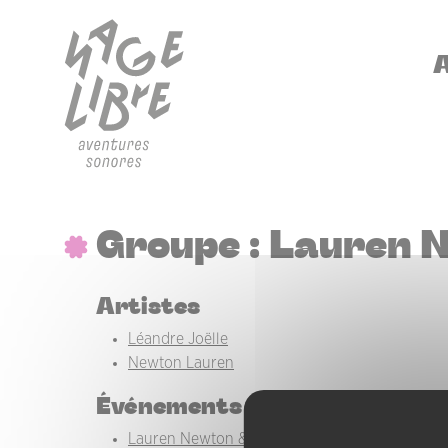
Aller au contenu principal
Panneau de gestion des cookies
NA
Groupe : Lauren N
Artistes
Léandre Joëlle
Newton Lauren
Événements
Lauren Newton & Joëlle Léandre
(15/03/2026)