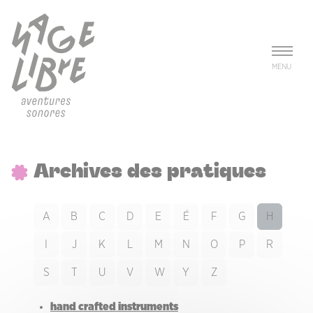
Aller au contenu principal
Panneau de gestion des cookies
MENU
Archives des pratiques
A
B
C
D
E
É
F
G
H
I
J
K
L
M
N
O
P
R
S
T
U
V
W
Y
Z
hand crafted instruments