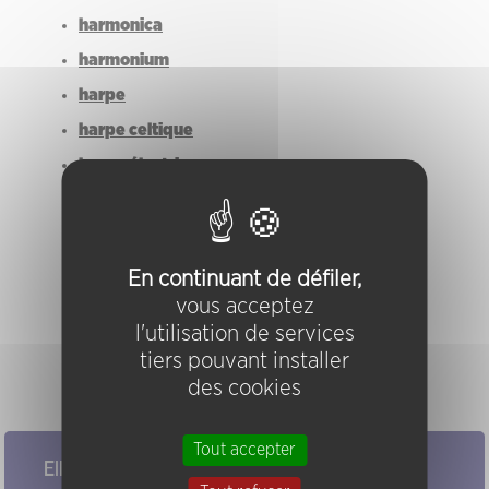
harmonica
harmonium
harpe
harpe celtique
harpe électrique
haut-parleurs vibrants
hautbois
hautbois languedocien
En continuant de défiler,
vous acceptez
hélicon
l'utilisation de services
home-made
tiers pouvant installer
horloges
des cookies
Tout accepter
Elles/ils ont joué chez nous