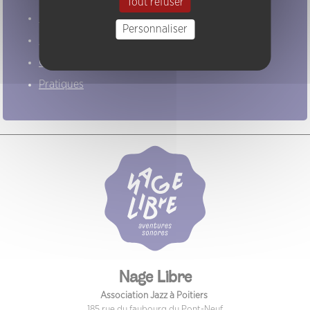
Tout refuser
Evénements
Personnaliser
Artistes
Groupes
Pratiques
Nage Libre
Association Jazz à Poitiers
185 rue du faubourg du Pont-Neuf